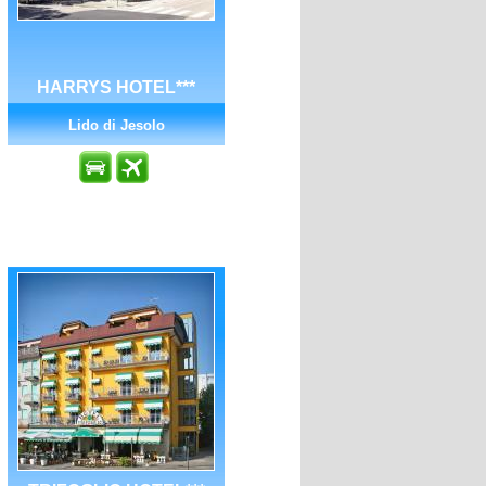
HARRYS HOTEL***
Lido di Jesolo