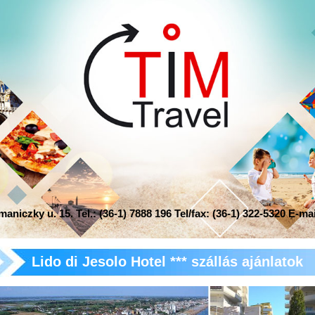
niczky u. 15. Tel.: (36-1) 7888 196 Tel/fax: (36-1) 322-5320 E-ma
Lido di Jesolo Hotel *** szállás ajánlatok