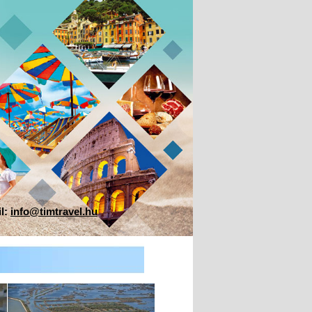
il:
info@timtravel.hu