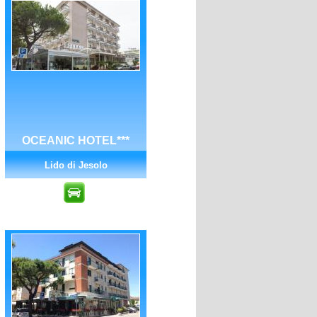
OCEANIC HOTEL***
Lido di Jesolo