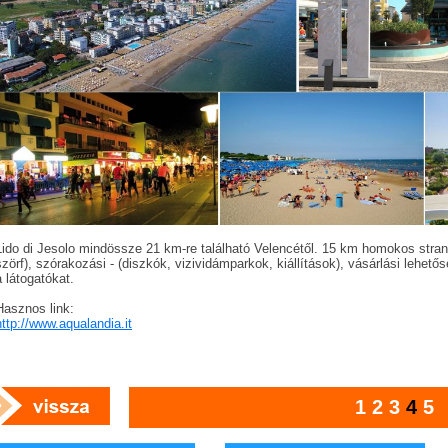
Lido di Jesolo mindössze 21 km-re található Velencétől. 15 km homokos strand, 
szörf), szórakozási - (diszkók, vizividámparkok, kiállítások), vásárlási lehetősé
a látogatókat.
Hasznos link:
http://www.aqualandia.it
1
2
3
4
5